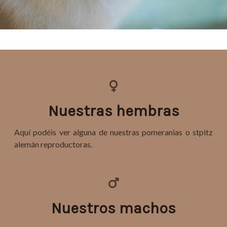
Nuestras hembras
Aquí podéis ver alguna de nuestras pomeranias o stpitz
alemán reproductoras.
Nuestros machos